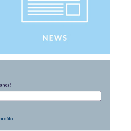
tanea!
profilo