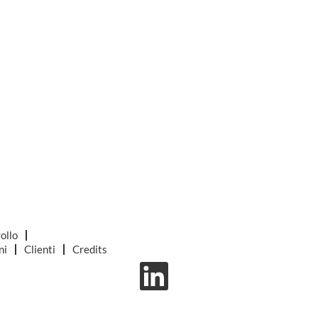
ollo
ni
Clienti
Credits
S
i
a
p
r
e